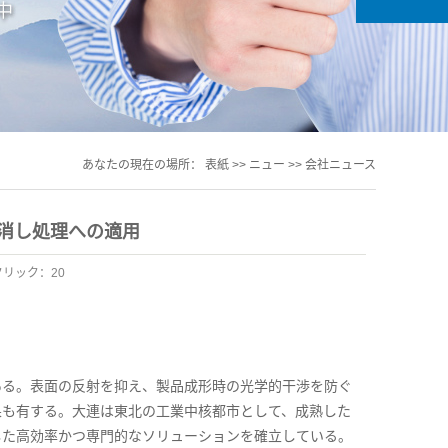
あなたの現在の場所：
表紙
>>
ニュー
>>
会社ニュース
消し処理への適用
クリック：
20
ある。表面の反射を抑え、製品成形時の光学的干渉を防ぐ
果も有する。大連は東北の工業中核都市として、成熟した
した高効率かつ専門的なソリューションを確立している。