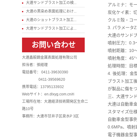
大連サンドブラスト加工の検...
アルミナ：モー
大連の黒染め表面処理におけ...
炭化ケイ素：
クルミ殻・コ
大連のショットブラスト加工...
3. パラメー
大連サンドブラスト加工によ...
大連のサンド
噴射圧力：0.3～
お問い合わせ
噴射距離：10
大連鑫毅鋼金属表面処理有限公司
噴射角度：45
担当者：張経理
処理時間：目標
電話番号： 0411-39630390
4. 後処理：
0411-39569620
ブラスト加工
携帯電話：13795133932
が製品に傷を
Webサイト：en.dlxyg.com.cn/ri
三、大連サン
工場所在地：大連経済技術開発区生命二
大連は自動車
路10号
スタマイズ仕
事務所：大連市甘井子区泉水P 3区
自動車金型事
0.6MPa、噴
電子機器金型事