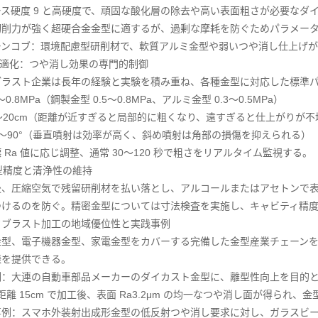
ス硬度 9 と高硬度で、頑固な酸化層の除去や高い表面粗さが必要なダ
切削力が強く超硬合金金型に適するが、過剰な摩耗を防ぐためパラメー
ーンコブ：環境配慮型研削材で、軟質アルミ金型や弱いつや消し仕上げ
タZ適化：つや消し効果の専門的制御
ブラスト企業は長年の経験と実験を積み重ね、各種金型に対応した標準
0.8MPa（鋼製金型 0.5～0.8MPa、アルミ金型 0.3～0.5MPa）
～20cm（距離が近すぎると局部的に粗くなり、遠すぎると仕上がりが
°～90°（垂直噴射は効率が高く、斜め噴射は角部の損傷を抑えられる）
 Ra 値に応じ調整、通常 30～120 秒で粗さをリアルタイム監視する。
金型精度と清浄性の維持
後、圧縮空気で残留研削材を払い落とし、アルコールまたはアセトンで
つけるのを防ぐ。精密金型については寸法検査を実施し、キャビティ精
ドブラスト加工の地域優位性と実践事例
金型、電子機器金型、家電金型をカバーする完備した金型産業チェーン
様を提供できる。
例：大連の自動車部品メーカーのダイカスト金型に、離型性向上を目的
射距離 15cm で加工後、表面 Ra3.2μm の均一なつや消し面が得られ、金型
例：スマホ外装射出成形金型の低反射つや消し要求に対し、ガラスビーズブラ