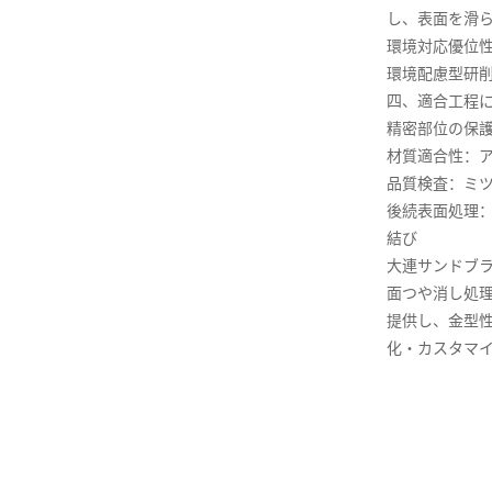
し、表面を滑
環境対応優位
環境配慮型研
四、適合工程
精密部位の保
材質適合性：
品質検査：ミツ
後続表面処理
結び
大連サンドブ
面つや消し処
提供し、金型
化・カスタマ