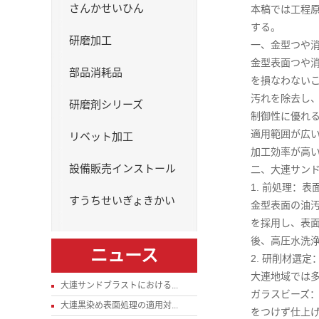
さんかせいひん
本稿では工程
する。
研磨加工
一、金型つや
金型表面つや消
部品消耗品
を損なわない
汚れを除去し
研磨剤シリーズ
制御性に優れ
適用範囲が広
リベット加工
加工効率が高
設備販売インストール
二、大連サン
1. 前処理：
すうちせいぎょきかい
金型表面の油
を採用し、表
後、高圧水洗
ニュース
2. 研削材選
大連地域では
大連サンドブラストにおける...
ガラスビーズ
大連黒染め表面処理の適用対...
をつけず仕上