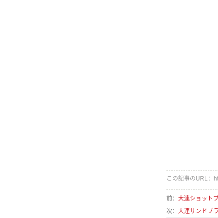
この記事のURL：http://
前：
大連ショット
次：
大連サンドブ