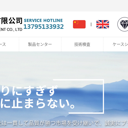
！
|
ース
製品センター
技術検査
ケース