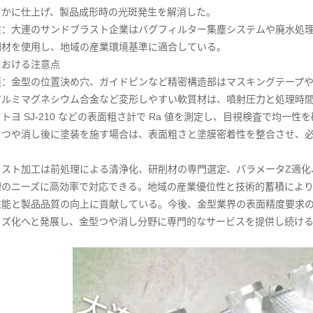
らかに仕上げ、製品成形時の光斑発生を解消した。
性：大連のサンドブラスト企業はバグフィルター集塵システムや廃水処
削材を使用し、地域の産業環境基準に適合している。
における注意点
護：金型の位置決め穴、ガイドピンなど精密構造部はマスキングテープ
アルミマグネシウム合金など変形しやすい軟質材は、噴射圧力と処理時
トヨ SJ-210 などの表面粗さ計で Ra 値を測定し、目視検査で均一
：つや消し後に塗装を施す場合は、表面粗さと塗膜密着性を整合させ、
ラスト加工は前処理による清浄化、研削材の専門選定、パラメータZ適化
理のニーズに高効率で対応できる。地域の産業優位性と技術的蓄積によ
性能と製品品質の向上に貢献している。今後、金型業界の表面精度要求
イズ化へと発展し、金型つや消し分野に専門的なサービスを提供し続け