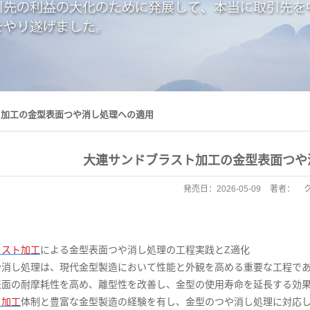
ト加工の金型表面つや消し処理への適用
大連サンドブラスト加工の金型表面つや
発売日：
2026-05-09
著者：
ラスト加工
による金型表面つや消し処理の工程実践とZ適化
や消し処理は、現代金型製造において性能と外観を高める重要な工程で
表面の耐摩耗性を高め、離型性を改善し、金型の使用寿命を延長する効
ト加工
体制と豊富な金型製造の経験を有し、金型のつや消し処理に対応