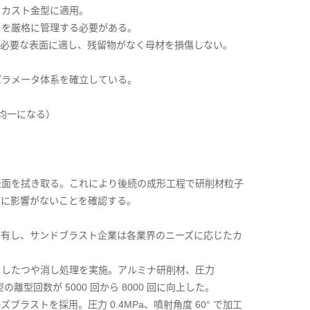
イカスト金型に適用。
タを厳格に管理する必要がある。
が必要な表面に適し、残留物がなく母材を損傷しない。
パラメータ体系を確立している。
不均一になる）
表面を拭き取る。これにより後続の成形工程で研削材粒子
度に影響がないことを確認する。
を有し、サンドブラスト企業は各業界のニーズに応じたカ
としたつや消し処理を実施。アルミナ研削材、圧力
の離型回数が 5000 回から 8000 回に向上した。
ストを採用。圧力 0.4MPa、噴射角度 60° で加工