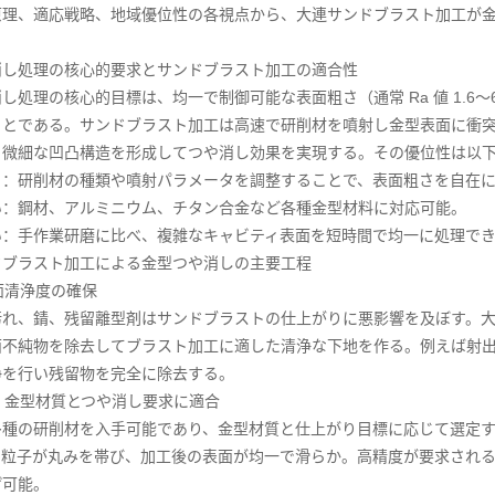
原理、適応戦略、地域優位性の各視点から、大連サンドブラスト加工が
消し処理の核心的要求とサンドブラスト加工の適合性
し処理の核心的目標は、均一で制御可能な表面粗さ（通常 Ra 値 1.6
ことである。サンドブラスト加工は高速で研削材を噴射し金型表面に衝
、微細な凹凸構造を形成してつや消し効果を実現する。その優位性は以
る：研削材の種類や噴射パラメータを調整することで、表面粗さを自在
い：鋼材、アルミニウム、チタン合金など各種金型材料に対応可能。
い：手作業研磨に比べ、複雑なキャビティ表面を短時間で均一に処理で
ドブラスト加工による金型つや消しの主要工程
表面清浄度の確保
汚れ、錆、残留離型剤はサンドブラストの仕上がりに悪影響を及ぼす。
面不純物を除去してブラスト加工に適した清浄な下地を作る。例えば射
浄を行い残留物を完全に除去する。
定：金型材質とつや消し要求に適合
多種の研削材を入手可能であり、金型材質と仕上がり目標に応じて選定
：粒子が丸みを帯び、加工後の表面が均一で滑らか。高精度が要求され
げ可能。