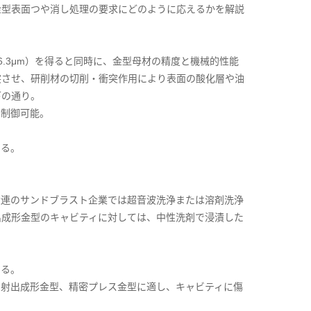
金型表面つや消し処理の要求にどのように応えるかを解説
～6.3μm）を得ると同時に、金型母材の精度と機械的性能
突させ、研削材の切削・衝突作用により表面の酸化層や油
下の通り。
に制御可能。
きる。
大連のサンドブラスト企業では超音波洗浄または溶剤洗浄
出成形金型のキャビティに対しては、中性洗剤で浸漬した
する。
る射出成形金型、精密プレス金型に適し、キャビティに傷