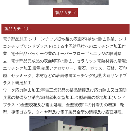
製品カテゴ
リ...
製品カテゴリ...
電子部品加工:シリコンチップ拡散後の表面不純物の除去作業、シリ
コンチップサンドブラストによる小円結晶粒へのエッチング加工作
業、電子部品パッケージ業のオーバーフローゴムエッジの噴射除
去、電子部品完成品の表面印字の除去、セラミック電熱材質の清潔;
エッチング加工:貴重金属アクセサリー、宝石、ガラス、石材、石印
鑑、セラミック、木材などの表面修飾エッチング処理;大連サンドブ
ラスト研磨加工
ワーク応力除去加工:宇宙工業部品の部品清掃及び応力除去又は国防
兵器の整備及び消光除錆除漆;金型加工:金型表面の梨地加工(サンド
ブラスト)金型咬花及び霧面処理、金型被覆PUの付着力の増加、靴
型、導電ゴム型、タイヤ型及び電子製品金型の清掃及び霧面処理。