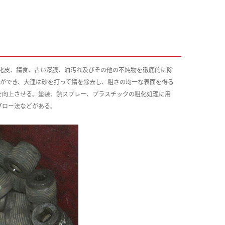
化皮、錆食、古い漆膜、油汚れ及びその他の不純物を徹底的に除
ができ、大連は砂を打って錆を除去し、粗さの均一な表面を得る
を向上させる。塗装、熱スプレー、プラスチックの粗化処理に用
ブロー法などがある。