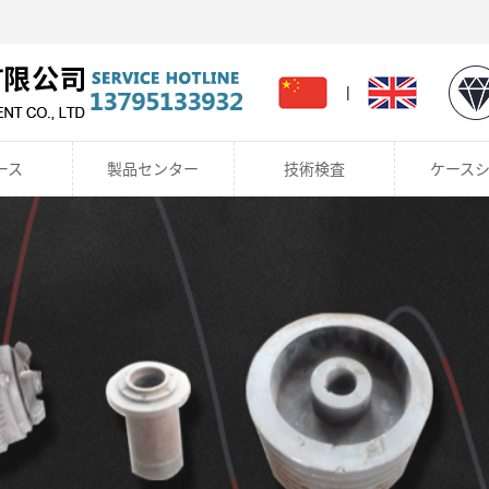
！
|
ース
製品センター
技術検査
ケース