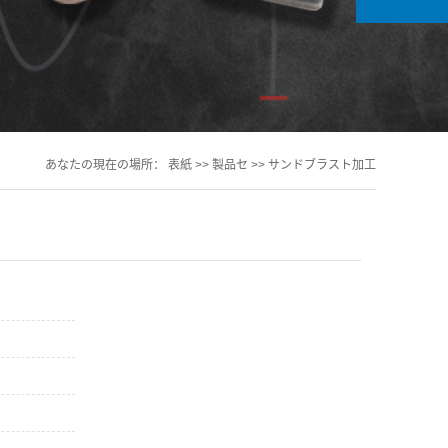
あなたの現在の場所：
表紙
>>
製品セ
>>
サンドブラスト加工