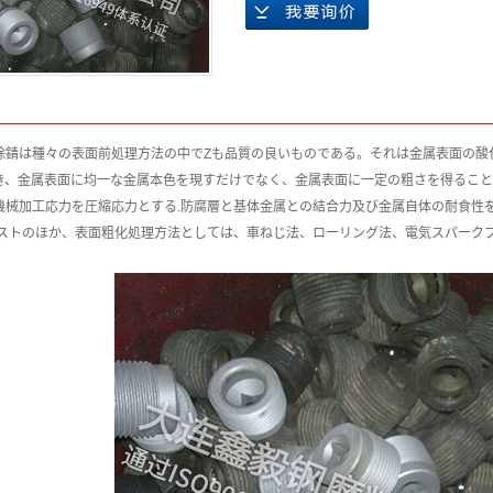
除錆は種々の表面前処理方法の中でZも品質の良いものである。それは金属表面の酸
き、金属表面に均一な金属本色を現すだけでなく、金属表面に一定の粗さを得ること
機械加工応力を圧縮応力とする.防腐層と基体金属との結合力及び金属自体の耐食性
ラストのほか、表面粗化処理方法としては、車ねじ法、ローリング法、電気スパーク