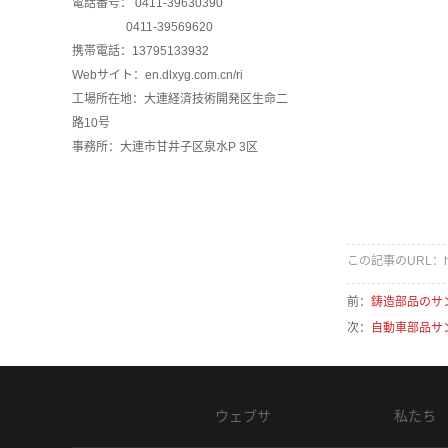
電話番号： 0411-39630390
0411-39569620
携帯電話：13795133932
Webサイト：en.dlxyg.com.cn/ri
工場所在地：大連経済技術開発区生命二
路10号
事務所：大連市甘井子区泉水P 3区
この記事のURL：http://
前：
鋳造部品のサ
次：
自動車部品サ
ウェブサ
私たち